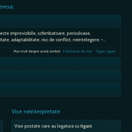
eresa:
specte imprevizibile, schimbatoare, periculoase,
litate, adaptabilitate, risc de conflict, neintelegere; -…
Mai mult despre acest simbol:
Dictionar de vise ~ Tigan, tigani
are reusita; - gasirea si pregatirea hranei trebuiau sa
l, incurajare din partea celor apropiati; Fara fata de masa -
Mai mult despre acest simbol:
Dictionar de vise ~ Masă (a lua masa)
ci; A cumpara - inseamna noroc; Mancare buna, aleasa - de
Mai mult despre acest simbol:
Dictionar de vise ~ Masă
Vise neinterpretate
Mai mult despre acest simbol:
Dictionar de vise ~ Mancare
Vise postate care au legatura cu
tigani