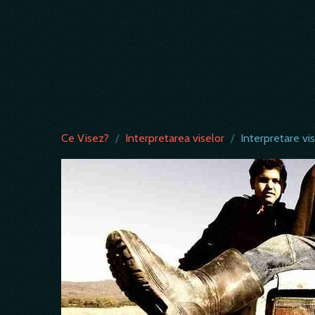
Ce Visez?
/
Interpretarea viselor
/
Interpretare vis