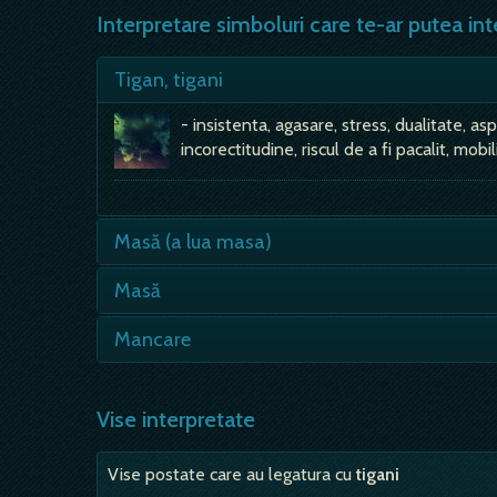
Interpretare simboluri care te-ar putea int
Tigan, tigani
- insistenta, agasare, stress, dualitate, a
incorectitudine, riscul de a fi pacalit, mobi
Masă (a lua masa)
- bucurie; de demult, a lua o masa, era o m
Masă
insemne o victorie…
Din material solid - suport, ajutor materia
Mancare
ajutor de la…
- stimulente si laude sau piedici si criti
vei vedea, in vis, e…
Vise interpretate
Vise postate care au legatura cu
tigani