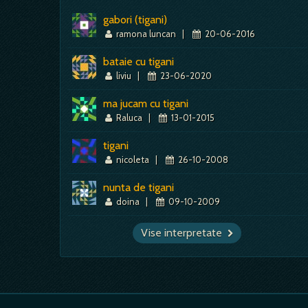
gabori (tigani)
ramona luncan
|
20-06-2016
bataie cu tigani
liviu
|
23-06-2020
ma jucam cu tigani
Raluca
|
13-01-2015
tigani
nicoleta
|
26-10-2008
nunta de tigani
doina
|
09-10-2009
Vise interpretate