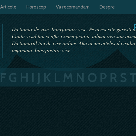
Articole
Horoscop
Va recomandam
Despre
Dictionar de vise. Interpretari vise. Pe acest site gasesti 
Cauta visul tau si afla-i semnificatia, talmacirea sau ins
Dictionarul tau de vise online. Afla acum intelesul visulu
impreuna. Interpretare vise.
F
G
H
I
J
K
L
M
N
O
P
R
S