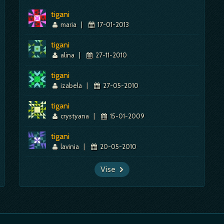
tigani
maria
|
17-01-2013
tigani
alina
|
27-11-2010
tigani
izabela
|
27-05-2010
tigani
crystyana
|
15-01-2009
tigani
lavinia
|
20-05-2010
Vise