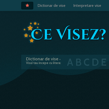
Dictionar de vise
Interpretare vise
A
B
C
D
E
Dictionar de vise
•
Visul tau incepe cu litera: