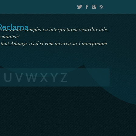
Reclama
un dictionar complet cu interpretarea visurilor tale.
emnatatea!
i tau! Adauga visul si vom incerca sa-l interpretam
T
U
V
W
X
Y
Z