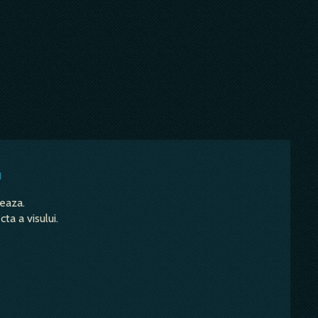
u
teaza.
ta a visului.