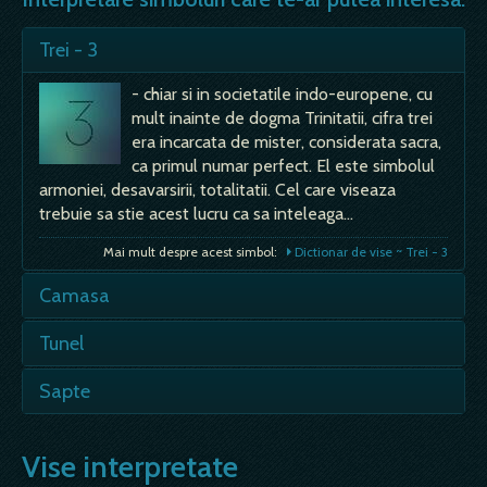
Trei - 3
- chiar si in societatile indo-europene, cu
mult inainte de dogma Trinitatii, cifra trei
era incarcata de mister, considerata sacra,
ca primul numar perfect. El este simbolul
armoniei, desavarsirii, totalitatii. Cel care viseaza
trebuie sa stie acest lucru ca sa inteleaga…
Mai mult despre acest simbol:
Dictionar de vise ~ Trei - 3
Camasa
A dezbraca - e semn rau, de intristare, de
Tunel
boala, poate chiar moarte; in acest caz,
camasa apare ca un mijloc de aparare; -
- in forma lui initiala si naturala, tunelul
Sapte
odata scoasa camasa, devii vulnerabil si s-
este intunecat, mai ales daca nu i se vede
ar putea sa suferi, mai ales din punct de vedere fizic;
capatul. Imaginea din vis indica deci ca cel
- numar al perfectiunii desavarsite, cifra
Vise interpretate
A…
care viseaza traverseaza o perioada de
sacra in numeroase traditii, sapte exprima
tranzitie in timpul careia nu prea stie unde se afla,…
o totalitate, o plenitudine in dinamismul