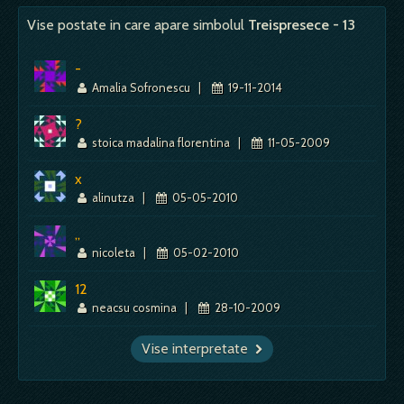
Mai mult despre acest simbol:
Dictionar de vise ~ Camasa
vietii. Se ascunde ceva misterios in ea,
Vise postate in care apare simbolul
Treispresece - 13
Mai mult despre acest simbol:
Dictionar de vise ~ Tunel
ceea ce o face diferita de celelalte cifre. Asadar, cand
este vizualizata in vis, ea nu…
-
Amalia Sofronescu
|
19-11-2014
Mai mult despre acest simbol:
Dictionar de vise ~ Sapte
?
stoica madalina florentina
|
11-05-2009
x
alinutza
|
05-05-2010
,,
nicoleta
|
05-02-2010
12
neacsu cosmina
|
28-10-2009
Vise interpretate