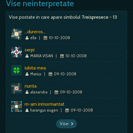
Vise neinterpretate
Vise postate in care apare simbolul
Treispresece - 13
...dureros...
ella
|
10-10-2008
serpi
MARIA VISAN
|
10-10-2008
iubita mea
Marius
|
09-10-2008
nunta
alexandra
|
09-10-2008
m-am inmormantat
harangus eugen
|
09-10-2008
Vise