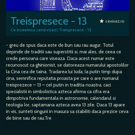
Treispresece - 13
cevisez.ro
Ce inseamna cand visezi: Treispresece - 13
- greu de spus daca este de bun sau rau augur. Totul
depinde de traditii sau superstitii si, mai ales, de ceea ce
crede persoana care viseaza. Daca acest numar este
recunoscut ca ghinionist, se datoreaza numarului apostolilor
la Cina cea de taina. Tradarea lui Iuda, la putin timp dupa
cina, semnifica reputatia proasta pe care o are numarul
treisprezece – 13 – cel putin in traditia noastra, caci
specialistii in simbolistica azteca afirma ca cifra era
dimpotriva fundamentala in astronomie, calendarul si
teologia lor, saptamana azteca avea 13 zile. Daca 13 apare
in vis, sunteti singurii in masura sa stabiliti daca prezice ceva
de bine sau de rau.Tre