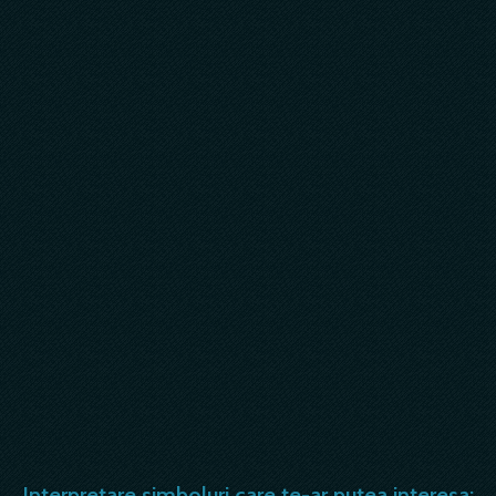
Interpretare simboluri care te-ar putea interesa: