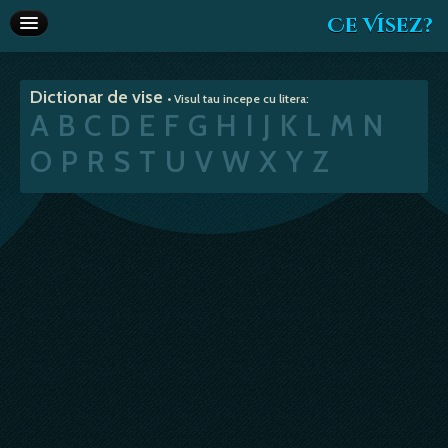
Ce Visez?
Dictionar de vise
Dictionar de vise
• Visul tau incepe cu litera:
Interpretare vise
A
B
C
D
E
F
G
H
I
J
K
L
M
N
Articole
O
P
R
S
T
U
V
W
X
Y
Z
Horoscop
Va recomandam
Despre