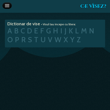
Ce Visez?
Dictionar de vise
Dictionar de vise
• Visul tau incepe cu litera:
Interpretare vise
A
B
C
D
E
F
G
H
I
J
K
L
M
N
Articole
O
P
R
S
T
U
V
W
X
Y
Z
Horoscop
Va recomandam
Despre