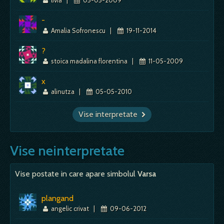
-
Amalia Sofronescu
|
19-11-2014
?
stoica madalina florentina
|
11-05-2009
x
alinutza
|
05-05-2010
Vise interpretate
Vise neinterpretate
Vise postate in care apare simbolul
Varsa
plangand
angelic crivat
|
09-06-2012