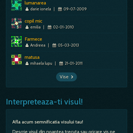
lumanarea
darie ionela
|
09-07-2009
copil mic
emilia
|
02-01-2010
Farmece
Andreea
|
05-03-2013
matusa
mihaela lupu
|
21-01-2011
Vise
Interpreteaza-ti visul!
Afla acum semnificatia visului tau!
Descrie visul din noaptea trecuta sau oricare vis pe