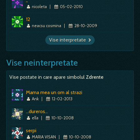
,,
nicoleta
|
05-02-2010
12
neacsu cosmina
|
28-10-2009
Vise interpretate
Vise neinterpretate
Vise postate in care apare simbolul
Zdrente
Mama mea un om al strazi
Ank
|
12-02-2013
...dureros...
ella
|
10-10-2008
serpi
MARIA VISAN
|
10-10-2008