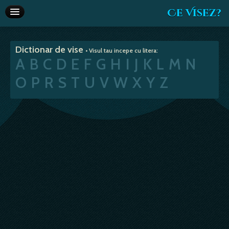
Ce Visez?
Dictionar de vise
Dictionar de vise
• Visul tau incepe cu litera:
Interpretare vise
A
B
C
D
E
F
G
H
I
J
K
L
M
N
Articole
O
P
R
S
T
U
V
W
X
Y
Z
Horoscop
Va recomandam
Despre