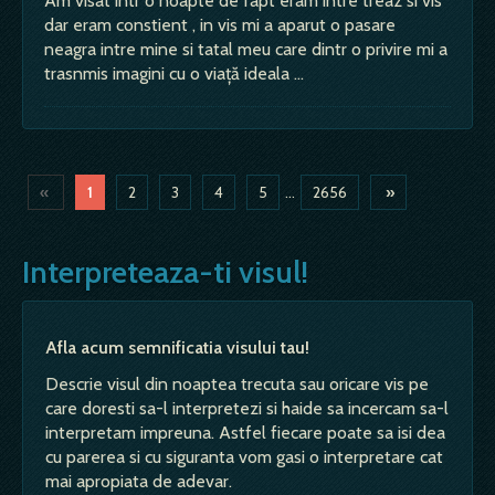
Am visat intr o noapte de fapt eram intre treaz si vis
dar eram constient , in vis mi a aparut o pasare
neagra intre mine si tatal meu care dintr o privire mi a
trasnmis imagini cu o viață ideala …
«
1
2
3
4
5
...
2656
»
Interpreteaza-ti visul!
Afla acum semnificatia visului tau!
Descrie visul din noaptea trecuta sau oricare vis pe
care doresti sa-l interpretezi si haide sa incercam sa-l
interpretam impreuna. Astfel fiecare poate sa isi dea
cu parerea si cu siguranta vom gasi o interpretare cat
mai apropiata de adevar.