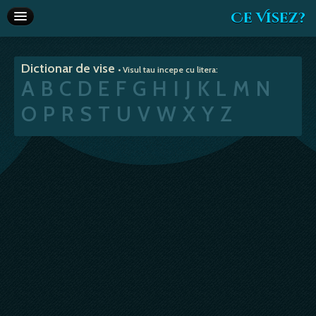
Ce Visez?
Dictionar de vise
Dictionar de vise
• Visul tau incepe cu litera:
Interpretare vise
A
B
C
D
E
F
G
H
I
J
K
L
M
N
Articole
O
P
R
S
T
U
V
W
X
Y
Z
Horoscop
Va recomandam
Despre