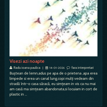
Visezi azi noapte
Radu ioana paulica
fara interpretari
|
14-01-2026
Buștean de lemn,adus pe apa de o prietena ,apa erea
limpede si erea un canal lung,copi mulți vedeam din
stradă într-o casa săracă, eu simțeam in vis ca nu mai
am casă ma simțeam abandonata,si locuiam in cort de
plastic in …