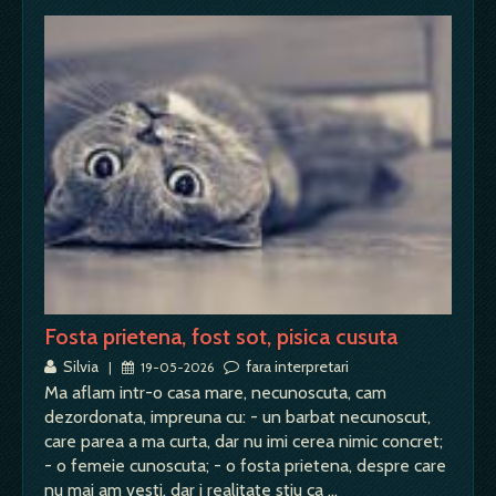
Fosta prietena, fost sot, pisica cusuta
Silvia
fara interpretari
|
19-05-2026
Ma aflam intr-o casa mare, necunoscuta, cam
dezordonata, impreuna cu: - un barbat necunoscut,
care parea a ma curta, dar nu imi cerea nimic concret;
- o femeie cunoscuta; - o fosta prietena, despre care
nu mai am vesti, dar i realitate stiu ca …