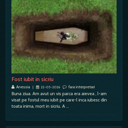
Fost iubit in sicriu
Anessia
fara interpretari
|
22-05-2026
Buna ziua. Am avut un vis parca era aievea , l-am
visat pe fostul meu iubit pe care-l inca iubesc din
toata inima, mort in sicriu. A …