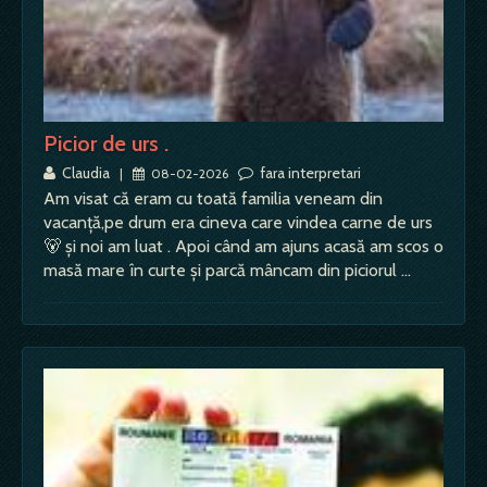
Picior de urs .
Claudia
fara interpretari
|
08-02-2026
Am visat că eram cu toată familia veneam din
vacanță,pe drum era cineva care vindea carne de urs
🐻 și noi am luat . Apoi când am ajuns acasă am scos o
masă mare în curte și parcă mâncam din piciorul …