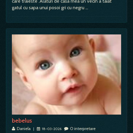
care traieste .Alaturi de casa mea un vecin a taiat
gatul cu sapa unui posoi gri cu negru …
bebelus
Daniela
O interpretare
|
18-03-2026