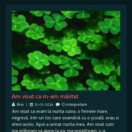
Am visat ca m-am măritat
Ana
O interpretare
|
12-01-2026
Am visat ca eram la nunta cuiva, o femeie mare,
negresă, într-un loc care seamănă cu o școală, erau si
elevi acolo. Apoi a urmat nunta mea. Am visat cum
ma grăbeam sa ajung la ea, ma pregăteam, s-a