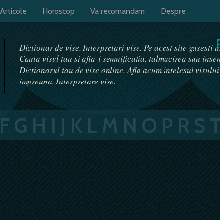
Articole
Horoscop
Va recomandam
Despre
Dictionar de vise. Interpretari vise. Pe acest site gasesti 
Cauta visul tau si afla-i semnificatia, talmacirea sau ins
Dictionarul tau de vise online. Afla acum intelesul visulu
impreuna. Interpretare vise.
F
G
H
I
J
K
L
M
N
O
P
R
S