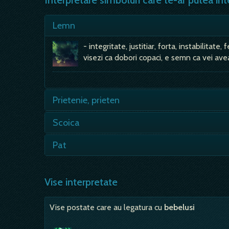
Interpretare simboluri care te-ar putea int
Lemn
- integritate, justitiar, forta, instabilitate
visezi ca dobori copaci, e semn ca vei av
Prietenie, prieten
- vei avea parte de intristare, de suparare
Scoica
sufletesc, iar visul vine…
- asocierea dintre scoica-apa-mare-naster
Pat
evoca matricea principiului feminin, si a fe
- daca esti necasatorit si te visezi lungit
in…
Vise interpretate
Vise postate care au legatura cu
bebelusi