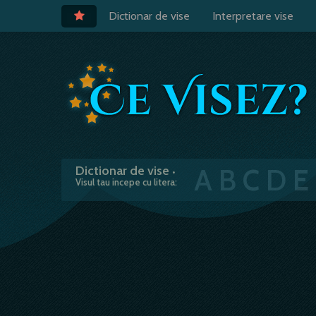
Dictionar de vise
Interpretare vise
A
B
C
D
E
Dictionar de vise
•
Visul tau incepe cu litera: