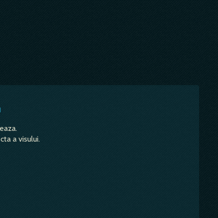
u
teaza.
ta a visului.