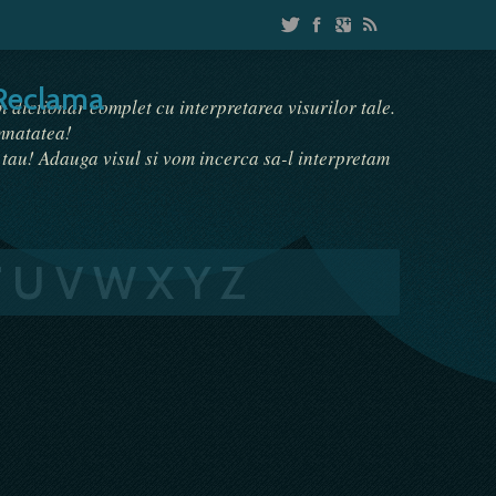
Reclama
un dictionar complet cu interpretarea visurilor tale.
emnatatea!
i tau! Adauga visul si vom incerca sa-l interpretam
T
U
V
W
X
Y
Z