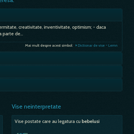
eresa:
, fermitate, creativitate, inventivitate, optimism; - daca
ea parte de…
Mai mult despre acest simbol:
Dictionar de vise ~ Lemn
; - probabil ca esti deja tulbure din punct de vedere
e este atat de evidenta, incat peste tot in lume, scoica
Mai mult despre acest simbol:
Dictionar de vise ~ Prietenie, prieten
cunditatii.…
 pe un pat, e semn ca te vei casatori foarte degraba; Zaci
Mai mult despre acest simbol:
Dictionar de vise ~ Scoica
Vise neinterpretate
Mai mult despre acest simbol:
Dictionar de vise ~ Pat
Vise postate care au legatura cu
bebelusi