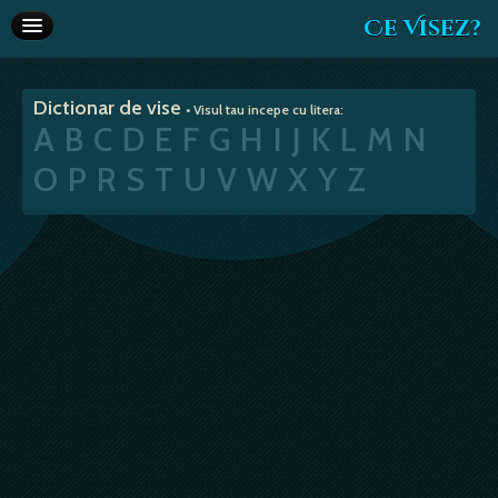
Ce Visez?
Dictionar de vise
Dictionar de vise
• Visul tau incepe cu litera:
Interpretare vise
A
B
C
D
E
F
G
H
I
J
K
L
M
N
Articole
O
P
R
S
T
U
V
W
X
Y
Z
Horoscop
Va recomandam
Despre