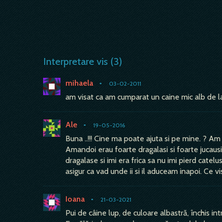
Interpretare vis (3)
mihaela
•
03-02-2011
am visat ca am cumparat un caine mic alb de la
Ale
•
19-05-2016
Buna ..!!! Cine ma poate ajuta si pe mine. ? Am
Amandoi erau foarte dragalasi si foarte jucausi
dragalase si imi era frica sa nu imi pierd cat
asigur ca vad unde ii si il aduceam inapoi. Ce v
Ioana
•
21-03-2021
Pui de câine lup, de culoare albastră, închis int