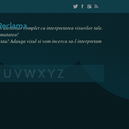
Reclama
un dictionar complet cu interpretarea visurilor tale.
emnatatea!
i tau! Adauga visul si vom incerca sa-l interpretam
T
U
V
W
X
Y
Z