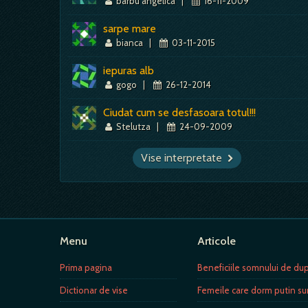
barbu angelica
|
16-11-2009
sarpe mare
bianca
|
03-11-2015
iepuras alb
gogo
|
26-12-2014
Ciudat cum se desfasoara totul!!!
Stelutza
|
24-09-2009
Vise interpretate
Menu
Articole
Prima pagina
Beneficiile somnului de d
Dictionar de vise
Femeile care dorm putin su