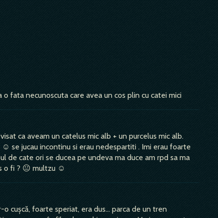
 o fata necunoscuta care avea un cos plin cu catei mici
 visat ca aveam un catelus mic alb + un purcelus mic alb.
 ☺ se jucau incontinu si erau nedespartiti . Imi erau foarte
elusul de cate ori se ducea pe undeva ma duce am rpd sa ma
is o fi ? 😐 multzu ☺
r-o cușcă, foarte speriat, era dus... parca de un tren