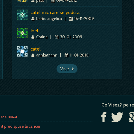
paul
|
01-04-2012
catel mic care se gudura
barbu angelica
|
16-11-2009
Inel
Corina
|
30-01-2009
catel
annkathrinn
|
11-01-2010
Vise
Ce Visez? pe re
upa-amiaza
nt predispuse la cancer