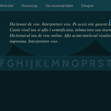
Articole
Horoscop
Va recomandam
Despre
Dictionar de vise. Interpretari vise. Pe acest site gasesti 
Cauta visul tau si afla-i semnificatia, talmacirea sau ins
Dictionarul tau de vise online. Afla acum intelesul visulu
impreuna. Interpretare vise.
F
G
H
I
J
K
L
M
N
O
P
R
S