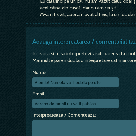
Eu călărind pe un cal, nu am văzut calul, doar 
acel câine din cușcă, dar nu am reușit
M-am trezit, apoi am avut alt vis, la un loc de
Adauga interpreatarea / comentariul ta
Incearca si tu sa interpretezi visul, parerea ta con
Mai multe pareri duc la o interpretare cat mai corec
Nume:
Email:
Interpreateaza / Comenteaza: