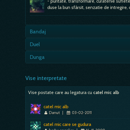
- puritate, transformare, curatenie sufletea
duse la bun sfârsit, senzatie de intregire
Bandaj
- însangerat - pericol, avertisment; - nep
Duel
sentimental; - alb, curat - se…
Sa visezi ca iei parte la un duel sugereaza
Dunga
mijloc pentru…
Sa vezi dungi in vis sugereaza ca faci o d
reprezinta directie si cele verticale repre
Vise interpretate
Vise postate care au legatura cu
catel mic alb
catel mic alb
Danut
|
03-02-2011
catel mic care se gudura