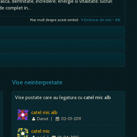
sca, demnitate, incredere; energie si vitalitate; lucruri
, de complet in…
Mai mult despre acest simbol:
Dictionar de vise ~ Alb
laceri daca se continua pe aceeasi cale pe plan
 conflicte interne carora trebuie sa le gasesti o cale de
Mai mult despre acest simbol:
Dictionar de vise ~ Bandaj
eclaratie indrazneata si provocatoare. Dungile orizontale
Mai mult despre acest simbol:
Dictionar de vise ~ Duel
zinta…
Vise neinterpretate
Mai mult despre acest simbol:
Dictionar de vise ~ Dunga
Vise postate care au legatura cu
catel mic alb
catel mic alb
Danut
|
02-01-2011
catel mic