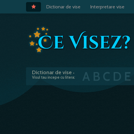
Dictionar de vise
Interpretare vise
A
B
C
D
E
Dictionar de vise
•
Visul tau incepe cu litera: