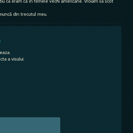
știu ca eram ca în filmele vechi americane. Vroiam sa scot
 muncă din trecutul meu.
u
teaza.
ta a visului.