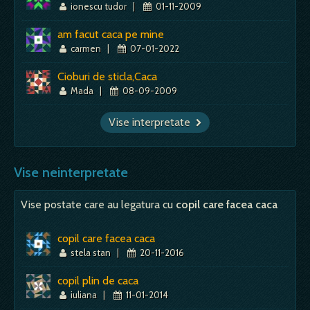
ionescu tudor
|
01-11-2009
am facut caca pe mine
carmen
|
07-01-2022
Cioburi de sticla,Caca
Mada
|
08-09-2009
Vise interpretate
Vise neinterpretate
Vise postate care au legatura cu
copil care facea caca
copil care facea caca
stela stan
|
20-11-2016
copil plin de caca
iuliana
|
11-01-2014