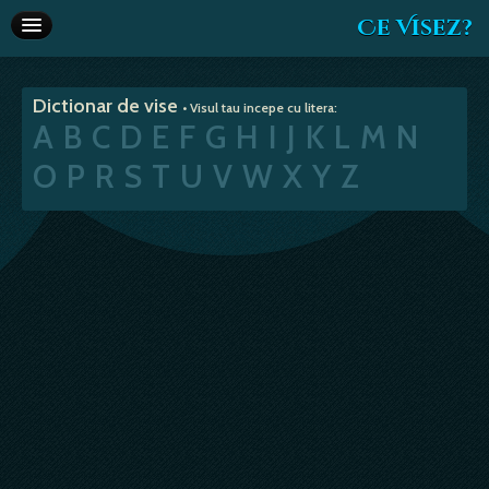
Ce Visez?
Dictionar de vise
Dictionar de vise
• Visul tau incepe cu litera:
Interpretare vise
A
B
C
D
E
F
G
H
I
J
K
L
M
N
Articole
O
P
R
S
T
U
V
W
X
Y
Z
Horoscop
Va recomandam
Despre