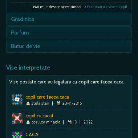
Mai mult despre acest simbol:
Dictionar de vise ~ Copil
Gradinita
- intoarcerea catre copilul tau interior, nevoia
Parfum
de a mai copilari cateodata, de a-ti permite sa
te bucuri mai mult si…
- daca unele parfumuri erau oferite in
Butuc de vie
onoarea zeilor, istoricii contemporani sunt de
Mai mult despre acest simbol:
Dictionar de vise ~ Gradinita
acord ca ele erau folosite odinioara pentru a…
- vei primi o veste placuta; - acest lemn al
vietii, vazut in vis, garanteaza un sens si un
Vise interpretate
Mai mult despre acest simbol:
Dictionar de vise ~ Parfum
rost in existenta; -…
Vise postate care au legatura cu
copil care facea caca
Mai mult despre acest simbol:
Dictionar de vise ~ Butuc de vie
copil care facea caca
stela stan
|
20-11-2016
copil cu cacat
cosulea mihaela
|
10-11-2022
CACA