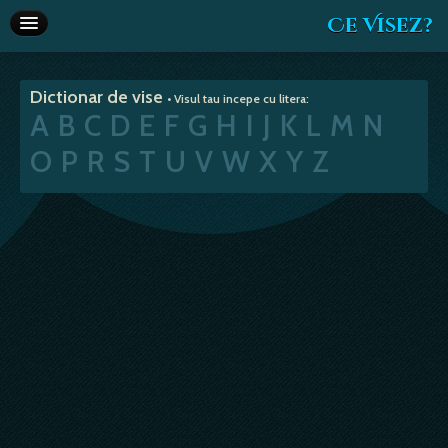
Ce Visez?
Dictionar de vise
Dictionar de vise
• Visul tau incepe cu litera:
Interpretare vise
A
B
C
D
E
F
G
H
I
J
K
L
M
N
Articole
O
P
R
S
T
U
V
W
X
Y
Z
Horoscop
Va recomandam
Despre