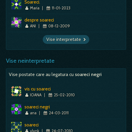
Soareci.
Maria
|
11-01-2023
despre soareci
ANI
|
08-12-2009
Vise interpretate
Vise neinterpretate
Vise postate care au legatura cu
soareci negri
vis cu soareci
IOANA
|
25-02-2010
soareci negri
ana
|
24-03-2011
soareci
ylynk
|
24-07-2010