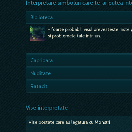
Interpretare simboluri care te-ar putea int
Biblioteca
- foarte probabil, visul prevesteste niste 
si problemele tale intr-un…
Caprioara
- e semn bun, de noroc in dragoste; - vei a
Nuditate
daca sunt vazute in…
- aceasta tema apare extrem de frecvent
Ratacit
strada sau intr-un loc public. In…
- intr-un oras, intr-o padure etc - treci p
in viata de…
Vise interpretate
Vise postate care au legatura cu
Monstri