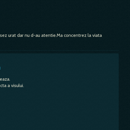
visez urat dar nu d-au atentie.Ma concentrez la viata
u
teaza.
ta a visului.