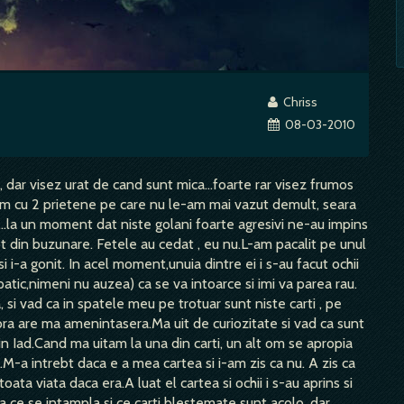
Chriss
08-03-2010
, dar visez urat de cand sunt mica...foarte rar visez frumos
am cu 2 prietene pe care nu le-am mai vazut demult, seara
..la un moment dat niste golani foarte agresivi ne-au impins
tot din buzunare. Fetele au cedat , eu nu.L-am pacalit pe unul
 si i-a gonit. In acel moment,unuia dintre ei i s-au facut ochii
patic,nimeni nu auzea) ca se va intoarce si imi va parea rau.
, si vad ca in spatele meu pe trotuar sunt niste carti , pe
lora are ma amenintasera.Ma uit de curiozitate si vad ca sunt
in Iad.Cand ma uitam la una din carti, un alt om se apropia
M-a intrebt daca e a mea cartea si i-am zis ca nu. A zis ca
ata viata daca era.A luat el cartea si ochii i s-au aprins si
ora ce se intampla si ce carti blestemate sunt acolo, dar