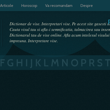
Articole
Horoscop
Va recomandam
Despre
Dictionar de vise. Interpretari vise. Pe acest site gasesti 
Cauta visul tau si afla-i semnificatia, talmacirea sau ins
Dictionarul tau de vise online. Afla acum intelesul visulu
impreuna. Interpretare vise.
F
G
H
I
J
K
L
M
N
O
P
R
S