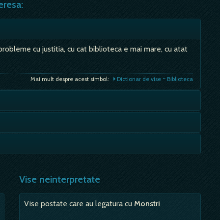
eresa:
probleme cu justitia, cu cat biblioteca e mai mare, cu atat
Mai mult despre acest simbol:
Dictionar de vise ~ Biblioteca
vea o bucurie; - animalele delicate aduc bucurie privirii,
. Numeroase sunt persoanele care se viseaza goale in
Mai mult despre acest simbol:
Dictionar de vise ~ Caprioara
rintr-o perioada de mare deruta, nu ai parte de certitudine
Mai mult despre acest simbol:
Dictionar de vise ~ Nuditate
Vise neinterpretate
Mai mult despre acest simbol:
Dictionar de vise ~ Ratacit
Vise postate care au legatura cu
Monstri