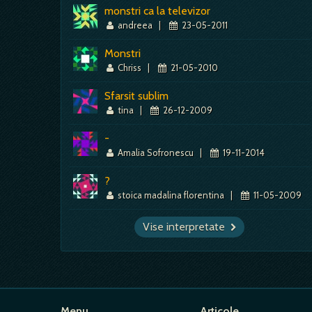
monstri ca la televizor
andreea
|
23-05-2011
Monstri
Chriss
|
21-05-2010
Sfarsit sublim
tina
|
26-12-2009
-
Amalia Sofronescu
|
19-11-2014
?
stoica madalina florentina
|
11-05-2009
Vise interpretate
Menu
Articole