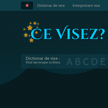
Dictionar de vise
Interpretare vise
A
B
C
D
E
Dictionar de vise
•
Visul tau incepe cu litera: