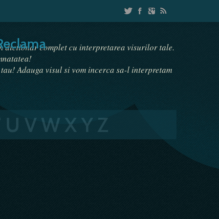
Reclama
un dictionar complet cu interpretarea visurilor tale.
emnatatea!
i tau! Adauga visul si vom incerca sa-l interpretam
T
U
V
W
X
Y
Z