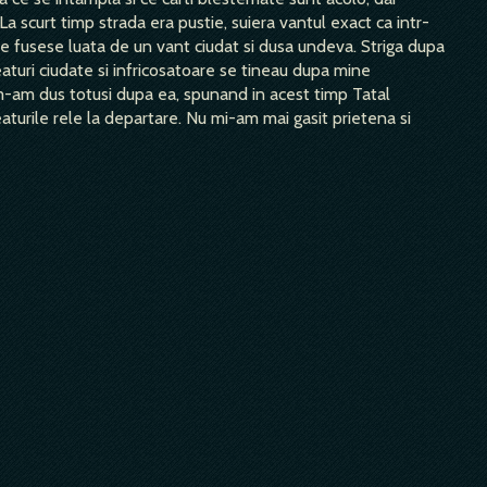
a scurt timp strada era pustie, suiera vantul exact ca intr-
le fusese luata de un vant ciudat si dusa undeva. Striga dupa
eaturi ciudate si infricosatoare se tineau dupa mine
-am dus totusi dupa ea, spunand in acest timp Tatal
eaturile rele la departare. Nu mi-am mai gasit prietena si