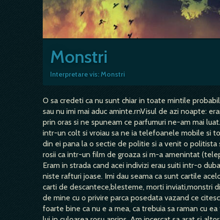
Monstri
Interpretare vis: Monstri
O sa credeti ca nu sunt chiar in toate mintile probabil
sau nu imi mai aduc aminte.rnVisul de azi noapte: er
prin oras si ne spuneam ce parfumuri ne-am mai luat.
intr-un colt si vroiau sa ne ia telefoanele mobile si 
din ei pana la o sectie de politie si a venit o politista
rosii ca intr-un film de groaza si m-a amenintat (tele
Eram in strada cand acei indivizi erau suiti intr-o duba
niste rafturi joase. Imi dau seama ca sunt cartile ace
carti de descantece,blesteme, morti inviati,monstri d
de mine cu o privire parca posedata vazand ce citesc.
foarte bine ca nu e a mea, ca trebuia sa raman cu ea to
lui in culoarea rosu aprins. Am incercat sa arat si alt