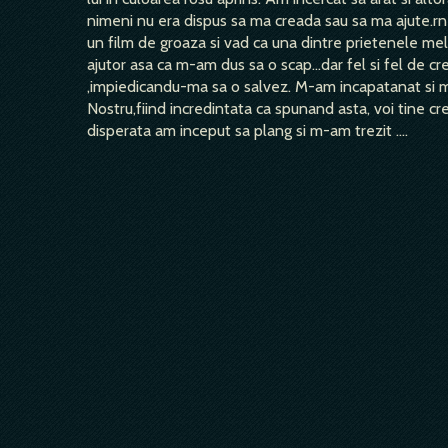
nimeni nu era dispus sa ma creada sau sa ma ajute.rnL
un film de groaza si vad ca una dintre prietenele me
ajutor asa ca m-am dus sa o scap...dar fel si fel de cr
,impiedicandu-ma sa o salvez. M-am incapatanat si m
Nostru,fiind incredintata ca spunand asta, voi tine cr
disperata am inceput sa plang si m-am trezit ....