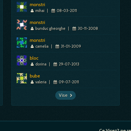
monstri
mihai
|
08-03-2011
monstri
bunduc gheorghe
|
30-11-2008
monstri
camelia
|
31-01-2009
bloc
dorina
|
29-07-2013
bube
valeria
|
09-07-2011
Vise
Ce Visez? pe re