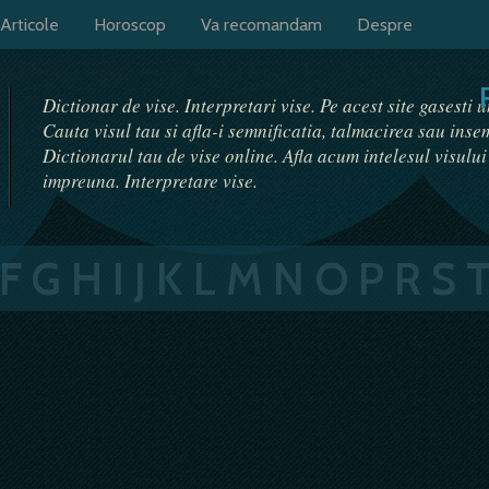
Articole
Horoscop
Va recomandam
Despre
Dictionar de vise. Interpretari vise. Pe acest site gasesti 
Cauta visul tau si afla-i semnificatia, talmacirea sau ins
Dictionarul tau de vise online. Afla acum intelesul visulu
impreuna. Interpretare vise.
F
G
H
I
J
K
L
M
N
O
P
R
S