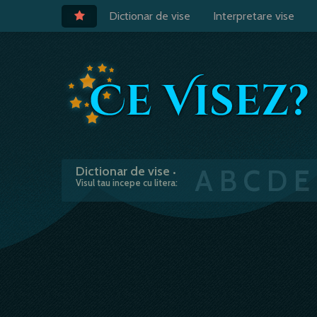
Dictionar de vise
Interpretare vise
A
B
C
D
E
Dictionar de vise
•
Visul tau incepe cu litera: