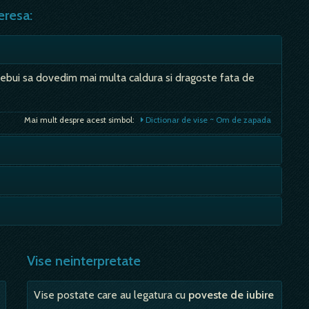
eresa:
r trebui sa dovedim mai multa caldura si dragoste fata de
Mai mult despre acest simbol:
Dictionar de vise ~ Om de zapada
inseamna ca iti plangi de mila. Dai vina cu repeziuciune pe
e este atat de evidenta, incat peste tot in lume, scoica
Mai mult despre acest simbol:
Dictionar de vise ~ Noroc, sansa
cunditatii.…
e culoarea si de dimensiunile materialului visat; Neagra -
Mai mult despre acest simbol:
Dictionar de vise ~ Scoica
Vise neinterpretate
Mai mult despre acest simbol:
Dictionar de vise ~ Catifea
Vise postate care au legatura cu
poveste de iubire