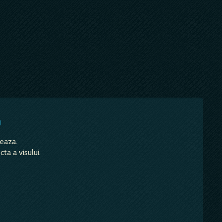
u
teaza.
ta a visului.