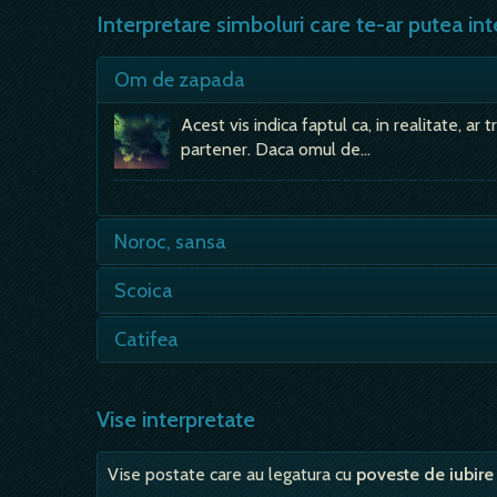
Interpretare simboluri care te-ar putea int
Om de zapada
Acest vis indica faptul ca, in realitate, a
partener. Daca omul de…
Noroc, sansa
- Daca in vis esti fara noroc(ai ghinion), 
Scoica
altcineva pentru…
- asocierea dintre scoica-apa-mare-naster
Catifea
evoca matricea principiului feminin, si a fe
- un vis bun, in general, dar mai depinde d
durere, ceva negativ din…
Vise interpretate
Vise postate care au legatura cu
poveste de iubire