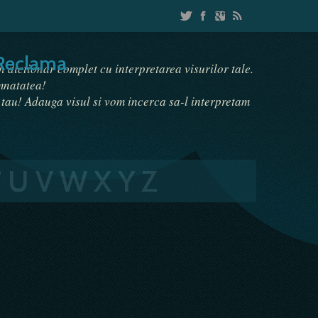
Reclama
un dictionar complet cu interpretarea visurilor tale.
emnatatea!
i tau! Adauga visul si vom incerca sa-l interpretam
T
U
V
W
X
Y
Z