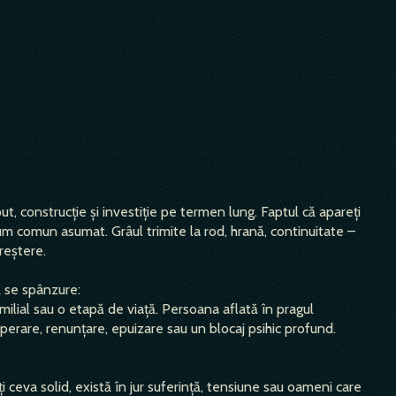
, construcție și investiție pe termen lung. Faptul că apareți
um comun asumat. Grâul trimite la rod, hrană, continuitate –
reștere.
ă se spânzure:
milial sau o etapă de viață. Persoana aflată în pragul
sperare, renunțare, epuizare sau un blocaj psihic profund.
ți ceva solid, există în jur suferință, tensiune sau oameni care