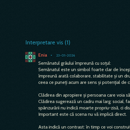
Interpretare vis (1)
Enia
•
23-01-2026
Semănatul grâului împreună cu soțul:
Semănatul este un simbol foarte clar de început
împreună arată colaborare, stabilitate și un dr
ceea ce puneți acum are sens și potențial de c
Clădirea din apropiere și persoana care voia s
Clădirea sugerează un cadru mai larg: social, fa
spânzurării nu indică moarte propriu-zisă, ci di
Important este că scena nu vă implică direct.
Asta indică un contrast: în timp ce voi construi