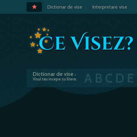
Dictionar de vise
Interpretare vise
A
B
C
D
E
Dictionar de vise
•
Visul tau incepe cu litera: