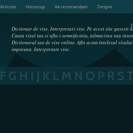
Articole
Horoscop
Va recomandam
Despre
Dictionar de vise. Interpretari vise. Pe acest site gasesti 
Cauta visul tau si afla-i semnificatia, talmacirea sau ins
Dictionarul tau de vise online. Afla acum intelesul visulu
impreuna. Interpretare vise.
F
G
H
I
J
K
L
M
N
O
P
R
S