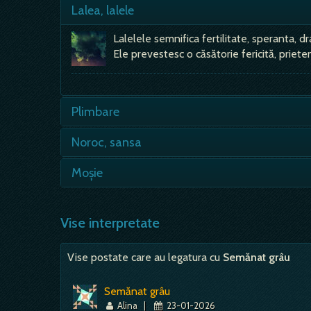
Lalea, lalele
Lalelele semnifica fertilitate, speranta, dr
Ele prevestesc o căsătorie fericită, priete
Plimbare
Plimbarea indica felul încare ar trebui 
Noroc, sansa
acest lucru denota ca,…
- Daca in vis esti fara noroc(ai ghinion), 
Moșie
altcineva pentru…
Iti cumperi - vei avea o prietenie mare; -
al tau sub cer, de…
Vise interpretate
Vise postate care au legatura cu
Semănat grâu
Semănat grâu
Alina
|
23-01-2026