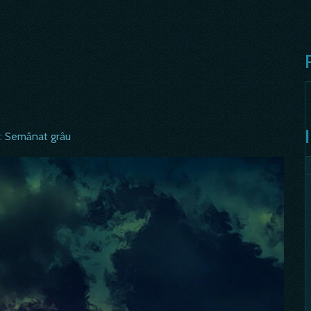
s: Semănat grâu