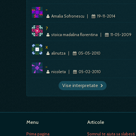
-
Amalia Sofronescu
|
19-11-2014
?
stoica madalina florentina
|
11-05-2009
x
alinutza
|
05-05-2010
,,
nicoleta
|
05-02-2010
Vise interpretate
Menu
Articole
Prima pagina
Somnul te ajuta sa slabesti