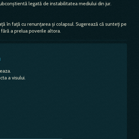
ubconștientă legată de instabilitatea mediului din jur.
ță în față cu renunțarea și colapsul. Sugerează că sunteți pe
 fără a prelua poverile altora.
u
teaza.
ta a visului.