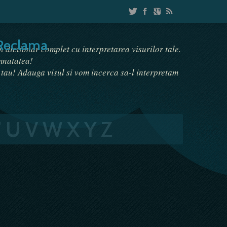
Reclama
un dictionar complet cu interpretarea visurilor tale.
emnatatea!
i tau! Adauga visul si vom incerca sa-l interpretam
T
U
V
W
X
Y
Z