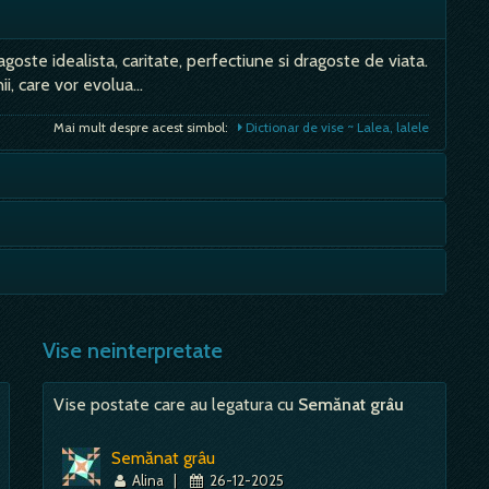
agoste idealista, caritate, perfectiune si dragoste de viata.
nii, care vor evolua…
Mai mult despre acest simbol:
Dictionar de vise ~ Lalea, lalele
sa mergem mai departe. Când ne plimbam cu unanumit scop,
inseamna ca iti plangi de mila. Dai vina cu repeziuciune pe
Mai mult despre acest simbol:
Dictionar de vise ~ Plimbare
 pamantul insemna si inseamna stabilitate, radacini, un loc
Mai mult despre acest simbol:
Dictionar de vise ~ Noroc, sansa
Vise neinterpretate
Mai mult despre acest simbol:
Dictionar de vise ~ Moșie
Vise postate care au legatura cu
Semănat grâu
Semănat grâu
Alina
|
26-12-2025